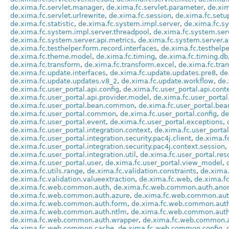
de.xima.fc.servlet.manager
,
de.xima.fc.servlet.parameter
,
de.xim
de.xima.fc.servlet.urlrewrite
,
de.xima.fc.session
,
de.xima.fc.setu
de.xima.fc.statistic
,
de.xima.fc.system.impl.server
,
de.xima.fc.sy
de.xima.fc.system.impl.server.threadpool
,
de.xima.fc.system.ser
de.xima.fc.system.server.api.metrics
,
de.xima.fc.system.server.a
de.xima.fc.testhelper.form.record.interfaces
,
de.xima.fc.testhelpe
de.xima.fc.theme.model
,
de.xima.fc.timing
,
de.xima.fc.timing.db
de.xima.fc.transform
,
de.xima.fc.transform.excel
,
de.xima.fc.tran
de.xima.fc.update.interfaces
,
de.xima.fc.update.updates.pre8
,
de
de.xima.fc.update.updates.v8_2
,
de.xima.fc.update.workflow
,
de.
de.xima.fc.user_portal.api.config
,
de.xima.fc.user_portal.api.cont
de.xima.fc.user_portal.api.provider.model
,
de.xima.fc.user_portal
de.xima.fc.user_portal.bean.common
,
de.xima.fc.user_portal.bea
de.xima.fc.user_portal.common
,
de.xima.fc.user_portal.config
,
de
de.xima.fc.user_portal.event
,
de.xima.fc.user_portal.exceptions
,
de.xima.fc.user_portal.integration.context
,
de.xima.fc.user_portal.
de.xima.fc.user_portal.integration.security.pac4j.client
,
de.xima.fc
de.xima.fc.user_portal.integration.security.pac4j.context.session
,
de.xima.fc.user_portal.integration.util
,
de.xima.fc.user_portal.res
de.xima.fc.user_portal.user
,
de.xima.fc.user_portal.view_model
,
de.xima.fc.utils.range
,
de.xima.fc.validation.constraints
,
de.xima.
de.xima.fc.validation.valueextraction
,
de.xima.fc.web
,
de.xima.
de.xima.fc.web.common.auth
,
de.xima.fc.web.common.auth.an
de.xima.fc.web.common.auth.azure
,
de.xima.fc.web.common.aut
de.xima.fc.web.common.auth.form
,
de.xima.fc.web.common.auth
de.xima.fc.web.common.auth.ntlm
,
de.xima.fc.web.common.aut
de.xima.fc.web.common.auth.wrapper
,
de.xima.fc.web.common.a
de.xima.fc.web.common.cache
,
de.xima.fc.web.common.config
,