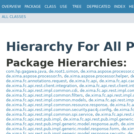
OVERVIEW
PACKAGE
CLASS
USE
TREE
DEPRECATED
INDEX
HE
ALL CLASSES
Hierarchy For All 
Package Hierarchies:
com.hp.gagawa.java
,
de.root1.simon
,
de.xima.aspose.processor.
de.xima.aspose.processor.fn
,
de.xima.aspose.processor.helper
,
d
de.xima.fc.annotations.request
,
de.xima.fc.api
,
de.xima.fc.api.ca
de.xima.fc.api.rest.client.integration
,
de.xima.fc.api.rest.client.i
de.xima.fc.api.rest.impl.common.cdi
,
de.xima.fc.api.rest.impl.c
de.xima.fc.api.rest.impl.common.filters
,
de.xima.fc.api.rest.impl
de.xima.fc.api.rest.impl.common.models
,
de.xima.fc.api.rest.i
de.xima.fc.api.rest.impl.common.resource.response
,
de.xima.fc.a
de.xima.fc.api.rest.impl.common.security.pac4j.config
,
de.xima.fc
de.xima.fc.api.rest.impl.common.spi.service
,
de.xima.fc.api.rest
de.xima.fc.api.rest.pub.impl
,
de.xima.fc.api.rest.pub.impl.generic.
de.xima.fc.api.rest.pub.impl.generic.model.response.auth
,
de.xim
de.xima.fc.api.rest.pub.impl.generic.model.response.form
,
de.xim
de.xima.fc.api.rest.pub.impl.generic.model.response.security
,
de.