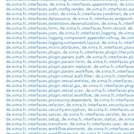
de.xima.fc.interfaces
,
de.xima.fc.interfaces.appointment
,
de.xima
de.xima.fc.interfaces.auth.config.render
,
de.xima.fc.interfaces.aut
de.xima.fc.interfaces.color
,
de.xima.fc.interfaces.condition
,
de.xi
de.xima.fc.interfaces.datasource
,
de.xima.fc.interfaces.endpoint.
de.xima.fc.interfaces.extenstion.deserialization
,
de.xima.fc.inter
de.xima.fc.interfaces.form
,
de.xima.fc.interfaces.form.record
,
de.
de.xima.fc.interfaces.json
,
de.xima.fc.interfaces.logging
,
de.xima
de.xima.fc.interfaces.logging.component.appender.rolling
,
de.xim
de.xima.fc.interfaces.logging.component.layout
,
de.xima.fc.inte
de.xima.fc.interfaces.mixin.attributes
,
de.xima.fc.interfaces.plac
de.xima.fc.interfaces.plugin
,
de.xima.fc.interfaces.plugin.lifecycl
de.xima.fc.interfaces.plugin.param.auth
,
de.xima.fc.interfaces.p
de.xima.fc.interfaces.plugin.param.form
,
de.xima.fc.interfaces.p
de.xima.fc.interfaces.plugin.param.replacer
,
de.xima.fc.interface
de.xima.fc.interfaces.plugin.param.workflow
,
de.xima.fc.interfac
de.xima.fc.interfaces.plugin.retval.auth.filter
,
de.xima.fc.interface
de.xima.fc.interfaces.plugin.retval.entities
,
de.xima.fc.interfaces.
de.xima.fc.interfaces.plugin.retval.gui
,
de.xima.fc.interfaces.plug
de.xima.fc.interfaces.plugin.retval.scan
,
de.xima.fc.interfaces.plu
de.xima.fc.interfaces.plugin.retval.workflow
,
de.xima.fc.interface
de.xima.fc.interfaces.processing.dependent
,
de.xima.fc.interface
de.xima.fc.interfaces.refactor
,
de.xima.fc.interfaces.security.acc
de.xima.fc.interfaces.security.encryption
,
de.xima.fc.interfaces.sec
de.xima.fc.interfaces.server
,
de.xima.fc.interfaces.servlet
,
de.xim
de.xima.fc.interfaces.setup
,
de.xima.fc.interfaces.status
,
de.xima
de.xima.fc.interfaces.transform
,
de.xima.fc.interfaces.user
,
de.xi
de.xima.fc.interfaces.workflow.elements
,
de.xima.fc.interfaces.w
de.xima.fc.interfaces.workflow.mixin
,
de.xima.fc.interfaces.work