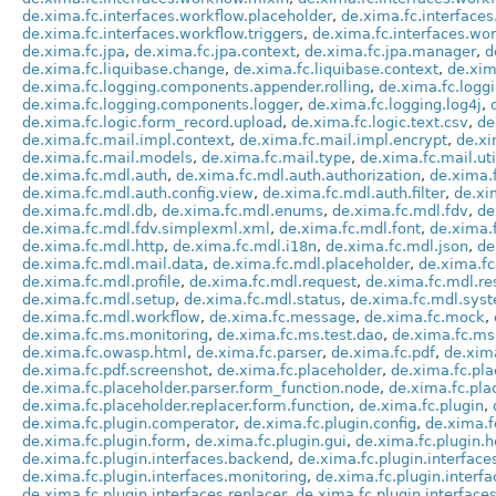
de.xima.fc.interfaces.workflow.placeholder
,
de.xima.fc.interfaces
de.xima.fc.interfaces.workflow.triggers
,
de.xima.fc.interfaces.wor
de.xima.fc.jpa
,
de.xima.fc.jpa.context
,
de.xima.fc.jpa.manager
,
d
de.xima.fc.liquibase.change
,
de.xima.fc.liquibase.context
,
de.xim
de.xima.fc.logging.components.appender.rolling
,
de.xima.fc.logg
de.xima.fc.logging.components.logger
,
de.xima.fc.logging.log4j
,
de.xima.fc.logic.form_record.upload
,
de.xima.fc.logic.text.csv
,
de
de.xima.fc.mail.impl.context
,
de.xima.fc.mail.impl.encrypt
,
de.xi
de.xima.fc.mail.models
,
de.xima.fc.mail.type
,
de.xima.fc.mail.uti
de.xima.fc.mdl.auth
,
de.xima.fc.mdl.auth.authorization
,
de.xima.f
de.xima.fc.mdl.auth.config.view
,
de.xima.fc.mdl.auth.filter
,
de.xi
de.xima.fc.mdl.db
,
de.xima.fc.mdl.enums
,
de.xima.fc.mdl.fdv
,
de
de.xima.fc.mdl.fdv.simplexml.xml
,
de.xima.fc.mdl.font
,
de.xima.
de.xima.fc.mdl.http
,
de.xima.fc.mdl.i18n
,
de.xima.fc.mdl.json
,
de
de.xima.fc.mdl.mail.data
,
de.xima.fc.mdl.placeholder
,
de.xima.fc
de.xima.fc.mdl.profile
,
de.xima.fc.mdl.request
,
de.xima.fc.mdl.re
de.xima.fc.mdl.setup
,
de.xima.fc.mdl.status
,
de.xima.fc.mdl.sys
de.xima.fc.mdl.workflow
,
de.xima.fc.message
,
de.xima.fc.mock
,
de.xima.fc.ms.monitoring
,
de.xima.fc.ms.test.dao
,
de.xima.fc.ms
de.xima.fc.owasp.html
,
de.xima.fc.parser
,
de.xima.fc.pdf
,
de.xima
de.xima.fc.pdf.screenshot
,
de.xima.fc.placeholder
,
de.xima.fc.pla
de.xima.fc.placeholder.parser.form_function.node
,
de.xima.fc.pla
de.xima.fc.placeholder.replacer.form.function
,
de.xima.fc.plugin
,
de.xima.fc.plugin.comperator
,
de.xima.fc.plugin.config
,
de.xima.fc
de.xima.fc.plugin.form
,
de.xima.fc.plugin.gui
,
de.xima.fc.plugin.h
de.xima.fc.plugin.interfaces.backend
,
de.xima.fc.plugin.interface
de.xima.fc.plugin.interfaces.monitoring
,
de.xima.fc.plugin.interfa
de.xima.fc.plugin.interfaces.replacer
,
de.xima.fc.plugin.interface