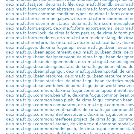
de.xima.fc.fastjson
,
de.xima.fc.file
,
de.xima.fc.filter.db
,
de.xima.f
de.xima.fc.form.common.abstracts
,
de.xima.fc.form.common.ann
de.xima.fc.form.common.condition.types
,
de.xima.fc.form.commo
de.xima.fc.form.common.gagawa
,
de.xima.fc.form.common.inter
de.xima.fc.form.common.statics
,
de.xima.fc.form.common.uploa
de.xima.fc.form.export
,
de.xima.fc.form.export.enums
,
de.xima.f
de.xima.fc.form.lock
,
de.xima.fc.form.persist
,
de.xima.fc.form.pr
de.xima.fc.form.renderer
,
de.xima.fc.form.renderer.lang
,
de.xima.
de.xima.fc.formstore
,
de.xima.fc.fs
,
de.xima.fc.fs.callback
,
de.xim
de.xima.fc.gson
,
de.xima.fc.gui.api
,
de.xima.fc.gui.bean
,
de.xima.
de.xima.fc.gui.bean.appointment
,
de.xima.fc.gui.bean.data
,
de.xi
de.xima.fc.gui.bean.designer.event
,
de.xima.fc.gui.bean.designer
de.xima.fc.gui.bean.designer.model
,
de.xima.fc.gui.bean.designe
de.xima.fc.gui.bean.designer.state
,
de.xima.fc.gui.bean.inbox
,
de
de.xima.fc.gui.bean.plugingui
,
de.xima.fc.gui.bean.portal
,
de.xima
de.xima.fc.gui.bean.resource
,
de.xima.fc.gui.bean.resource.mode
de.xima.fc.gui.bean.statistics
,
de.xima.fc.gui.bean.statistics.mod
de.xima.fc.gui.bean.workflow
,
de.xima.fc.gui.bean.workflow.even
de.xima.fc.gui.common
,
de.xima.fc.gui.common.appointment
,
de
de.xima.fc.gui.common.bean.file
,
de.xima.fc.gui.common.bean.pr
de.xima.fc.gui.common.bean.push
,
de.xima.fc.gui.common.bean.
de.xima.fc.gui.common.comparator
,
de.xima.fc.gui.common.conv
de.xima.fc.gui.common.event.handler
,
de.xima.fc.gui.common.fil
de.xima.fc.gui.common.interfaces.event
,
de.xima.fc.gui.common.i
de.xima.fc.gui.common.interfaces.project
,
de.xima.fc.gui.common
de.xima.fc.gui.common.listener
,
de.xima.fc.gui.common.model
,
de.xima.fc.gui.common.model.push
,
de.xima.fc.gui.common.stat
de.xima.fc.gui.common.validator
,
de.xima.fc.gui.common.virus
,