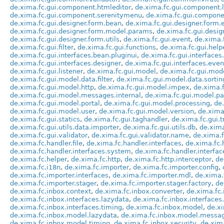
de.xima.fc.gui.component.htmleditor
,
de.xima.fc.gui.component.
de.xima.fc.gui.component.serenitymenu
,
de.xima.fc.gui.compone
de.xima.fc.gui.designer.form.bean
,
de.xima.fc.gui.designer.form.
de.xima.fc.gui.designer.form.model.params
,
de.xima.fc.gui.desig
de.xima.fc.gui.designer.form.utils
,
de.xima.fc.gui.event
,
de.xima.f
de.xima.fc.gui.filter
,
de.xima.fc.gui.functions
,
de.xima.fc.gui.help
de.xima.fc.gui.interfaces.bean.pluginui
,
de.xima.fc.gui.interfaces
de.xima.fc.gui.interfaces.designer
,
de.xima.fc.gui.interfaces.even
de.xima.fc.gui.listener
,
de.xima.fc.gui.model
,
de.xima.fc.gui.mod
de.xima.fc.gui.model.data.filter
,
de.xima.fc.gui.model.data.sortin
de.xima.fc.gui.model.http
,
de.xima.fc.gui.model.impex
,
de.xima.
de.xima.fc.gui.model.messages.internal
,
de.xima.fc.gui.model.p
de.xima.fc.gui.model.portal
,
de.xima.fc.gui.model.processing
,
de
de.xima.fc.gui.model.user
,
de.xima.fc.gui.model.version
,
de.xima
de.xima.fc.gui.statics
,
de.xima.fc.gui.taghandler
,
de.xima.fc.gui.t
de.xima.fc.gui.utils.data.importer
,
de.xima.fc.gui.utils.db
,
de.xima
de.xima.fc.gui.validator
,
de.xima.fc.gui.validator.name
,
de.xima.f
de.xima.fc.handler.file
,
de.xima.fc.handler.interfaces
,
de.xima.fc.
de.xima.fc.handler.interfaces.system
,
de.xima.fc.handler.interfa
de.xima.fc.helper
,
de.xima.fc.http
,
de.xima.fc.http.interceptor
,
de
de.xima.fc.i18n
,
de.xima.fc.importer
,
de.xima.fc.importer.config
,
de.xima.fc.importer.interfaces
,
de.xima.fc.importer.mdl
,
de.xima.
de.xima.fc.importer.stager
,
de.xima.fc.importer.stager.factory
,
de
de.xima.fc.inbox.context
,
de.xima.fc.inbox.converter
,
de.xima.fc
de.xima.fc.inbox.interfaces.lazydata
,
de.xima.fc.inbox.interfaces.
de.xima.fc.inbox.interfaces.timing
,
de.xima.fc.inbox.model
,
de.x
de.xima.fc.inbox.model.lazydata
,
de.xima.fc.inbox.model.messa
de.xima.fc.inbox.model.timing
,
de.xima.fc.inbox.security
,
de.xima