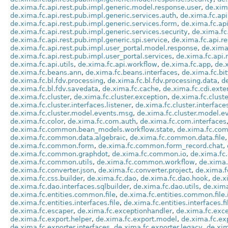
de.xima.fc.api.rest.pub.impl.generic.model.response.user
,
de.xim
de.xima.fc.api.rest.pub.impl.generic.services.auth
,
de.xima.fc.api
de.xima.fc.api.rest.pub.impl.generic.services.form
,
de.xima.fc.api
de.xima.fc.api.rest.pub.impl.generic.services.security
,
de.xima.fc
de.xima.fc.api.rest.pub.impl.generic.spi.service
,
de.xima.fc.api.r
de.xima.fc.api.rest.pub.impl.user_portal.model.response
,
de.xima
de.xima.fc.api.rest.pub.impl.user_portal.services
,
de.xima.fc.api.
de.xima.fc.api.utils
,
de.xima.fc.api.workflow
,
de.xima.fc.app
,
de.
de.xima.fc.beans.ann
,
de.xima.fc.beans.interfaces
,
de.xima.fc.bit
de.xima.fc.bl.fdv.processing
,
de.xima.fc.bl.fdv.processing.data
,
d
de.xima.fc.bl.fdv.savedata
,
de.xima.fc.cache
,
de.xima.fc.cdi.exte
de.xima.fc.cluster
,
de.xima.fc.cluster.exception
,
de.xima.fc.cluste
de.xima.fc.cluster.interfaces.listener
,
de.xima.fc.cluster.interface
de.xima.fc.cluster.model.events.msg
,
de.xima.fc.cluster.model.e
de.xima.fc.color
,
de.xima.fc.com.auth
,
de.xima.fc.com.interfaces
de.xima.fc.common.bean_models.workflow.state
,
de.xima.fc.com
de.xima.fc.common.data.algebraic
,
de.xima.fc.common.data.file
de.xima.fc.common.form
,
de.xima.fc.common.form_record.chat
,
de.xima.fc.common.graphdot
,
de.xima.fc.common.io
,
de.xima.fc
de.xima.fc.common.utils
,
de.xima.fc.common.workflow
,
de.xima.
de.xima.fc.converter.json
,
de.xima.fc.converter.project
,
de.xima.f
de.xima.fc.css.builder
,
de.xima.fc.dao
,
de.xima.fc.dao.hook
,
de.x
de.xima.fc.dao.interfaces.sqlbuilder
,
de.xima.fc.dao.utils
,
de.xima
de.xima.fc.entities.common.file
,
de.xima.fc.entities.common.file.
de.xima.fc.entities.interfaces.file
,
de.xima.fc.entities.interfaces.fi
de.xima.fc.escaper
,
de.xima.fc.exceptionhandler
,
de.xima.fc.exc
de.xima.fc.export.helper
,
de.xima.fc.export.model
,
de.xima.fc.ex
de.xima.fc.exporter.interfaces
,
de.xima.fc.exporter.legacy
,
de.xim