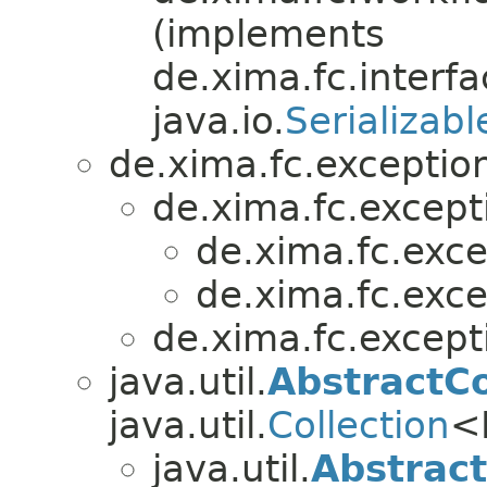
(implements
de.xima.fc.interf
java.io.
Serializabl
de.xima.fc.exceptio
de.xima.fc.except
de.xima.fc.exce
de.xima.fc.exce
de.xima.fc.except
java.util.
AbstractCo
java.util.
Collection
<
java.util.
Abstract