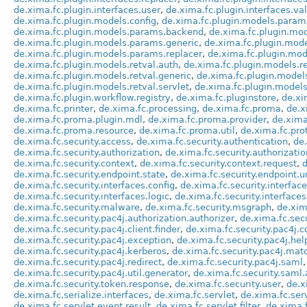
de.xima.fc.plugin.interfaces.user
,
de.xima.fc.plugin.interfaces.val
de.xima.fc.plugin.models.config
,
de.xima.fc.plugin.models.param
de.xima.fc.plugin.models.params.backend
,
de.xima.fc.plugin.mod
de.xima.fc.plugin.models.params.generic
,
de.xima.fc.plugin.mod
de.xima.fc.plugin.models.params.replacer
,
de.xima.fc.plugin.mod
de.xima.fc.plugin.models.retval.auth
,
de.xima.fc.plugin.models.re
de.xima.fc.plugin.models.retval.generic
,
de.xima.fc.plugin.models
de.xima.fc.plugin.models.retval.servlet
,
de.xima.fc.plugin.models
de.xima.fc.plugin.workflow.registry
,
de.xima.fc.pluginstore
,
de.xi
de.xima.fc.printer
,
de.xima.fc.processing
,
de.xima.fc.proma
,
de.x
de.xima.fc.proma.plugin.mdl
,
de.xima.fc.proma.provider
,
de.xima
de.xima.fc.proma.resource
,
de.xima.fc.proma.util
,
de.xima.fc.pro
de.xima.fc.security.access
,
de.xima.fc.security.authentication
,
de.
de.xima.fc.security.authorization
,
de.xima.fc.security.authorization
de.xima.fc.security.context
,
de.xima.fc.security.context.request
,
d
de.xima.fc.security.endpoint.state
,
de.xima.fc.security.endpoint.ur
de.xima.fc.security.interfaces.config
,
de.xima.fc.security.interfac
de.xima.fc.security.interfaces.logic
,
de.xima.fc.security.interfaces
de.xima.fc.security.malware
,
de.xima.fc.security.msgraph
,
de.xim
de.xima.fc.security.pac4j.authorization.authorizer
,
de.xima.fc.secu
de.xima.fc.security.pac4j.client.finder
,
de.xima.fc.security.pac4j.c
de.xima.fc.security.pac4j.exception
,
de.xima.fc.security.pac4j.hel
de.xima.fc.security.pac4j.kerberos
,
de.xima.fc.security.pac4j.mat
de.xima.fc.security.pac4j.redirect
,
de.xima.fc.security.pac4j.saml
de.xima.fc.security.pac4j.util.generator
,
de.xima.fc.security.saml.
de.xima.fc.security.token.response
,
de.xima.fc.security.user
,
de.x
de.xima.fc.serialize.interfaces
,
de.xima.fc.servlet
,
de.xima.fc.ser
de.xima.fc.servlet.event.result
,
de.xima.fc.servlet.filter
,
de.xima.f