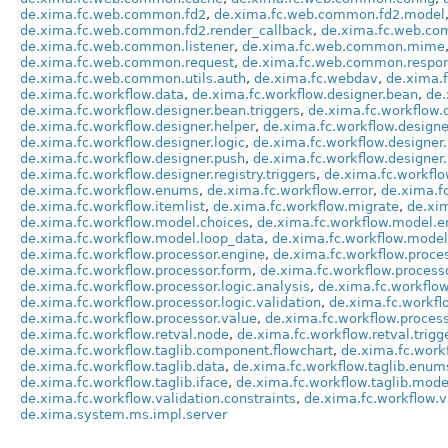
de.xima.fc.web.common.fd2
,
de.xima.fc.web.common.fd2.model
de.xima.fc.web.common.fd2.render_callback
,
de.xima.fc.web.co
de.xima.fc.web.common.listener
,
de.xima.fc.web.common.mime
de.xima.fc.web.common.request
,
de.xima.fc.web.common.respo
de.xima.fc.web.common.utils.auth
,
de.xima.fc.webdav
,
de.xima.
de.xima.fc.workflow.data
,
de.xima.fc.workflow.designer.bean
,
de.
de.xima.fc.workflow.designer.bean.triggers
,
de.xima.fc.workflow.
de.xima.fc.workflow.designer.helper
,
de.xima.fc.workflow.designe
de.xima.fc.workflow.designer.logic
,
de.xima.fc.workflow.designer
de.xima.fc.workflow.designer.push
,
de.xima.fc.workflow.designer.
de.xima.fc.workflow.designer.registry.triggers
,
de.xima.fc.workflo
de.xima.fc.workflow.enums
,
de.xima.fc.workflow.error
,
de.xima.f
de.xima.fc.workflow.itemlist
,
de.xima.fc.workflow.migrate
,
de.xi
de.xima.fc.workflow.model.choices
,
de.xima.fc.workflow.model.
de.xima.fc.workflow.model.loop_data
,
de.xima.fc.workflow.mode
de.xima.fc.workflow.processor.engine
,
de.xima.fc.workflow.proce
de.xima.fc.workflow.processor.form
,
de.xima.fc.workflow.processo
de.xima.fc.workflow.processor.logic.analysis
,
de.xima.fc.workflow
de.xima.fc.workflow.processor.logic.validation
,
de.xima.fc.workfl
de.xima.fc.workflow.processor.value
,
de.xima.fc.workflow.proce
de.xima.fc.workflow.retval.node
,
de.xima.fc.workflow.retval.trigg
de.xima.fc.workflow.taglib.component.flowchart
,
de.xima.fc.work
de.xima.fc.workflow.taglib.data
,
de.xima.fc.workflow.taglib.enum
de.xima.fc.workflow.taglib.iface
,
de.xima.fc.workflow.taglib.mode
de.xima.fc.workflow.validation.constraints
,
de.xima.fc.workflow.v
de.xima.system.ms.impl.server