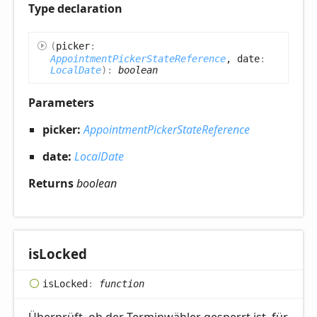
Type declaration
(
picker
:
AppointmentPickerStateReference
, date
:
LocalDate
)
:
boolean
Parameters
picker:
AppointmentPickerStateReference
date:
LocalDate
Returns
boolean
is
Locked
is
Locked
:
function
Überprüft, ob der Terminwähler gesperrt ist, für