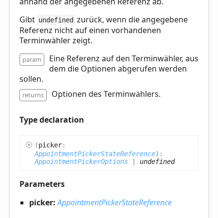
anhand der angegebenen Referenz ab.
Gibt
zurück, wenn die angegebene
undefined
Referenz nicht auf einen vorhandenen
Terminwähler zeigt.
Eine Referenz auf den Terminwähler, aus
param
dem die Optionen abgerufen werden
sollen.
Optionen des Terminwählers.
returns
Type declaration
(
picker
:
AppointmentPickerStateReference
)
:
AppointmentPickerOptions
|
undefined
Parameters
picker:
AppointmentPickerStateReference