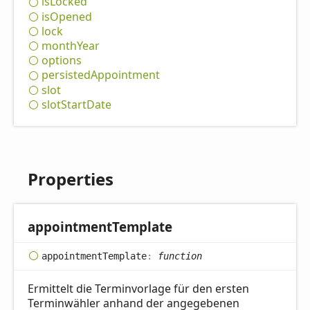
is
Locked
is
Opened
lock
month
Year
options
persisted
Appointment
slot
slot
Start
Date
Properties
appointment
Template
appointment
Template
:
function
Ermittelt die Terminvorlage für den ersten
Terminwähler anhand der angegebenen