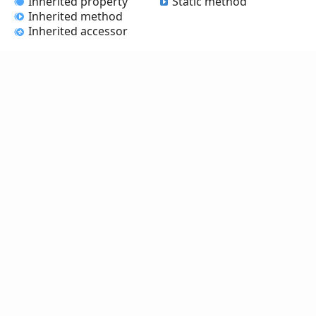
Inherited property
Static method
Inherited method
Inherited accessor