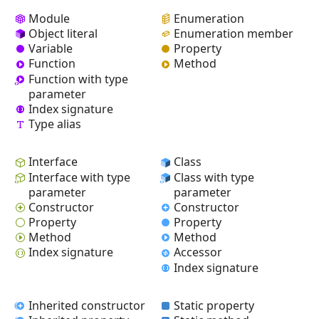
Module
Enumeration
Object literal
Enumeration member
Variable
Property
Function
Method
Function with type
parameter
Index signature
Type alias
Interface
Class
Interface with type
Class with type
parameter
parameter
Constructor
Constructor
Property
Property
Method
Method
Index signature
Accessor
Index signature
Inherited constructor
Static property