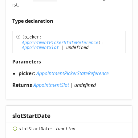
ist.
Type declaration
(
picker
:
AppointmentPickerStateReference
)
:
AppointmentSlot
|
undefined
Parameters
picker:
AppointmentPickerStateReference
Returns
AppointmentSlot
|
undefined
slot
Start
Date
slot
Start
Date
:
function