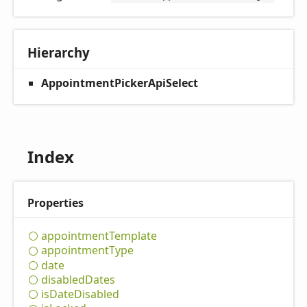
Hierarchy
AppointmentPickerApiSelect
Index
Properties
appointment
Template
appointment
Type
date
disabled
Dates
is
Date
Disabled